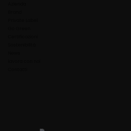
Azienda
Brand
Private Label
Go Green
Certificazioni
Sostenibilità
News
lavora con noi
Contatti