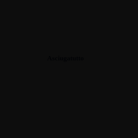
Carta cucina
Asciugatutto
Tovaglioli e fazzoletti