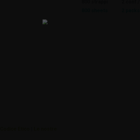
800 strappi
2 conf./
800 sheets
2 packs
Codice Etico
|
Le nostre