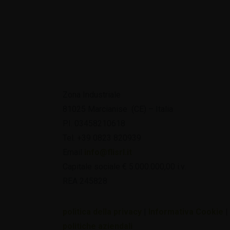
Zona Industriale
81025 Marcianise (CE) – Italia
P.I. 03458210618
Tel. +39 0823 820939
Email
info@flisrl.it
Capitale sociale € 5.000.000,00 i.v.
REA 245828
politica della privacy
|
Informativa Cookie
|
politiche aziendali