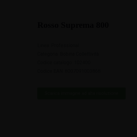
AZIENDA
BRAND
PRIVATE LABEL
GO GREEN
SO
Rosso Suprema 800
NEWS
LAVORA CON NOI
CONTATTI
Linea: Professional
Categoria: Bobina Collettività
Codice catalogo: 102400
Codice EAN: 8007091003868
Scarica immagine ad alta risoluzione