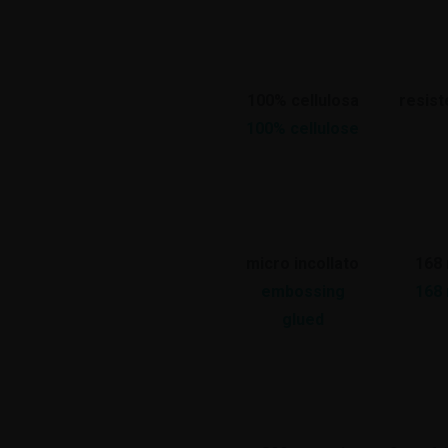
STENIBILITÀ
CERTIFICAZIONI
100% cellulosa
resis
100% cellulose
micro incollato
168
embossing
168
glued