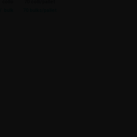
 collo
70 colli/pallet
/ bulk
70 bulks/pallet