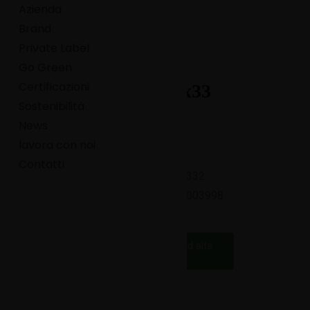
Azienda
Brand
Private Label
Go Green
Certificazioni
Tovaglioli 33x33
Sostenibilità
News
Linea:
Professional
lavora con noi
Categoria:
Tovaglioli
Contatti
Codice catalogo:
701332
Codice EAN:
8007091003998
Scarica immagine ad alta
risoluzione