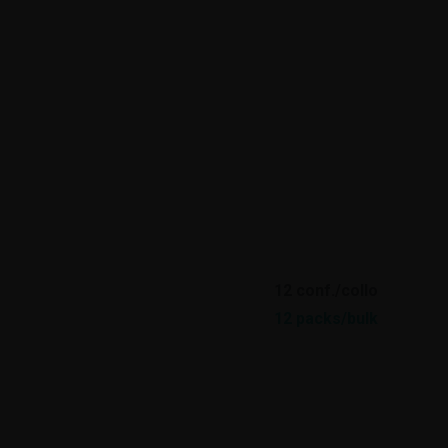
STENIBILITÀ
CERTIFICAZIONI
12 conf./collo
12 packs/bulk