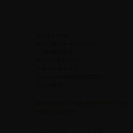
Zona Industriale
81025 Marcianise (CE) – Italia
P.I. 03458210618
Tel. +39 0823 820939
Email
info@flisrl.it
Capitale sociale € 5.000.000,00 i.v.
REA 245828
politica della privacy
|
Informativa Cookie
|
politiche aziendali